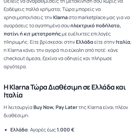
Θέλεις να αναβαθμίσεις τη μετακίνησή σου χωρίς να
ξοδέψεις πολλά χρήματα; Τώρα μπορείς να
χρησιμοποιήσεις την
Klarna
στο marketplace μας για να
αγοράσεις το αγαπημένο σου
ηλεκτρικό ποδήλατο,
πατίνι ή κιτ μετατροπής
με ευέλικτες επιλογές
πληρωμής. Είτε βρίσκεσαι στην
Ελλάδα
είτε στην
Ιταλία
,
η Klarna κάνει την αγορά πιο εύκολη από ποτέ: κάνε
checkout άμεσα, ξεκίνα να οδηγείς και πλήρωσε
αργότερα.
Η Klarna Τώρα Διαθέσιμη σε Ελλάδα και
Ιταλία
Η λειτουργία
Buy Now, Pay Later
της Klarna είναι πλέον
διαθέσιμη:
Ελλάδα
: Αγορές έως
1.000 €