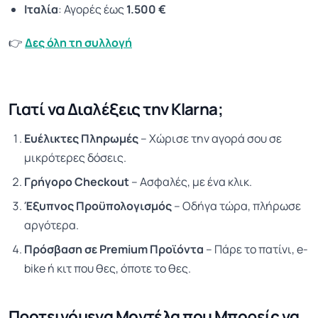
Ιταλία
: Αγορές έως
1.500 €
👉
Δες όλη τη συλλογή
Γιατί να Διαλέξεις την Klarna;
Ευέλικτες Πληρωμές
– Χώρισε την αγορά σου σε
μικρότερες δόσεις.
Γρήγορο Checkout
– Ασφαλές, με ένα κλικ.
Έξυπνος Προϋπολογισμός
– Οδήγα τώρα, πλήρωσε
αργότερα.
Πρόσβαση σε Premium Προϊόντα
– Πάρε το πατίνι, e-
bike ή κιτ που θες, όποτε το θες.
Προτεινόμενα Μοντέλα που Μπορείς να