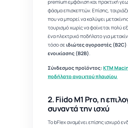
premium εμφάνιση και πρακτική γε
φάσμα επισκεπτών. Επίσης, ταιριάζ
που να μπορεί να καλύψει μετακίνη
τουρισμό χωρίς να φαίνεται πολύ εξ
ένα ηλεκτρικό ποδήλατο για μετακίνη
τόσο σε
ιδιώτες αγοραστές (B2C)
ενοικίασης (B2B)
.
Σύνδεσμος προϊόντος:
KTM Macin
ποδήλατο ανοιχτού πλαισίου
2. Fiido M1 Pro, η επιλ
συναντά την ισχύ
Το bFlex αναμένει επίσης ισχυρό εν