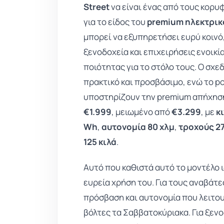
Street
να είναι ένας από τους κορυ
για το είδος του
premium ηλεκτρικ
μπορεί να εξυπηρετήσει ευρύ κοιν
ξενοδοχεία και επιχειρήσεις ενοικ
ποιότητας για το στόλο τους. Ο σχε
πρακτικό και προσβάσιμο, ενώ το po
υποστηρίζουν την premium απήχησή 
€1.999
, μειωμένο από
€3.299
, με
κ
Wh
,
αυτονομία 80 χλμ
,
τροχούς 27
125 κιλά
.
Αυτό που καθιστά αυτό το μοντέλο ιδ
ευρεία χρήση του. Για τους αναβάτε
πρόσβαση και αυτονομία που λειτου
βόλτες τα Σαββατοκύριακα. Για ξενο