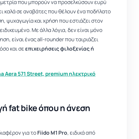
ωμετρία που μπορούν να προσελκύσουν ευρύ
ει καλά σε αναβάτες που θέλουν ένα ποδήλατο
ση, ψυχαγωγία και χρήση που εστιάζει στον
ειδικευμένο. Με άλλα λόγια, δεν είναι μόνο
ση, είναι ένας all-rounder που ταιριάζει
όσο και σε
επιχειρήσεις φιλοξενίας ή
a Aera 571 Street, premium ηλεκτρικό
ογή fat bike όπου η άνεση
διαφέρον για το
Fiido M1 Pro
, ειδικά από