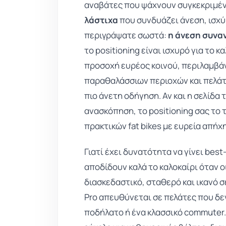
αναβάτες που ψάχνουν συγκεκριμέν
λάστιχα
που συνδυάζει άνεση, ισχύ
περιγράψατε σωστά:
η άνεση συναν
το positioning είναι ισχυρό για το κ
προσοχή ευρέος κοινού, περιλαμβά
παραθαλάσσιων περιοχών και πελάτε
πιο άνετη οδήγηση. Αν και η σελίδα 
ανασκόπηση, το positioning σας το
πρακτικών fat bikes με ευρεία απήχ
Γιατί έχει δυνατότητα να γίνει best-
αποδίδουν καλά το καλοκαίρι όταν 
διασκεδαστικό, σταθερό και ικανό σ
Pro απευθύνεται σε πελάτες που δε
ποδήλατο ή ένα κλασσικό commuter.