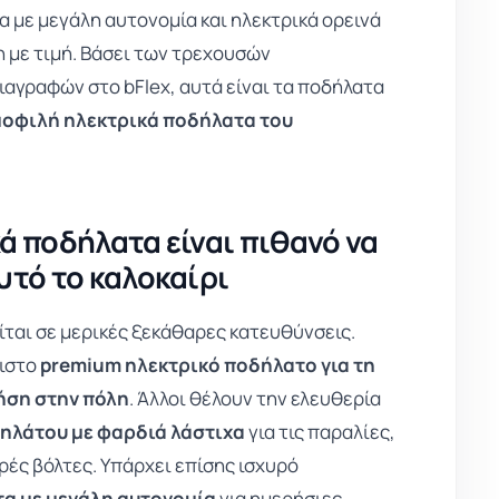
α με μεγάλη αυτονομία και ηλεκτρικά ορεινά
με τιμή. Βάσει των τρεχουσών
αγραφών στο bFlex, αυτά είναι τα ποδήλατα
μοφιλή ηλεκτρικά ποδήλατα του
κά ποδήλατα είναι πιθανό να
τό το καλοκαίρι
είται σε μερικές ξεκάθαρες κατευθύνσεις.
πιστο
premium ηλεκτρικό ποδήλατο για τη
ήση στην πόλη
. Άλλοι θέλουν την ελευθερία
ηλάτου με φαρδιά λάστιχα
για τις παραλίες,
ρές βόλτες. Υπάρχει επίσης ισχυρό
α με μεγάλη αυτονομία
για ημερήσιες