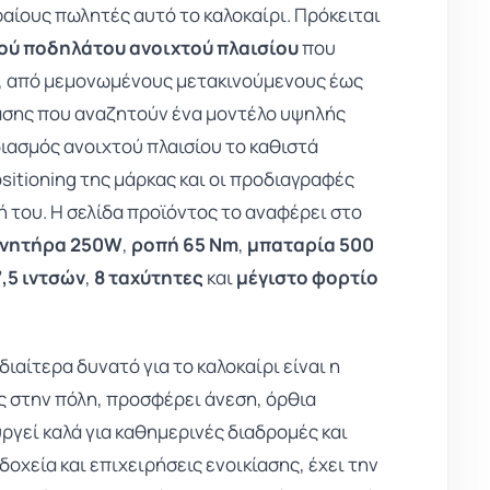
φαίους πωλητές αυτό το καλοκαίρι. Πρόκειται
ού ποδηλάτου ανοιχτού πλαισίου
που
ό, από μεμονωμένους μετακινούμενους έως
ίασης που αναζητούν ένα μοντέλο υψηλής
διασμός ανοιχτού πλαισίου το καθιστά
sitioning της μάρκας και οι προδιαγραφές
του. Η σελίδα προϊόντος το αναφέρει στο
ινητήρα 250W
,
ροπή 65 Nm
,
μπαταρία 500
,5 ιντσών
,
8 ταχύτητες
και
μέγιστο φορτίο
ιαίτερα δυνατό για το καλοκαίρι είναι η
ς στην πόλη, προσφέρει άνεση, όρθια
ργεί καλά για καθημερινές διαδρομές και
δοχεία και επιχειρήσεις ενοικίασης, έχει την