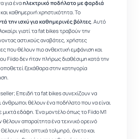
α για ένα
ηλεκτρικό ποδήλατο με φαρδιά
 και καθημερινή χρηστικότητα. Το
τά την ισχύ για καθημερινές βόλτες
. Αυτό
αλοκαίρι γιατί τα fat bikes τραβούν την
νοντας αστικούς αναβάτες, χρήστες
ς που θέλουν πιο ανθεκτική εμφάνιση και
του Fiido δεν ήταν πλήρως διαθέσιμη κατά την
 τοποθετεί ξεκάθαρα στην κατηγορία
ηση.
seller; Επειδή τα fat bikes συνεχίζουν να
οι άνθρωποι θέλουν ένα ποδήλατο που να είναι
ε μικτά εδάφη. Ένα μοντέλο όπως το Fiido M1
ν θέλουν απαραίτητα ένα τεχνικό ορεινό
 Θέλουν κάτι οπτικά τολμηρό, άνετο και