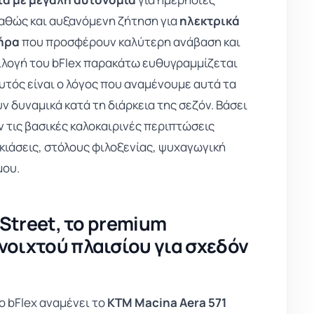
καθώς και αυξανόμενη ζήτηση για
ηλεκτρικά
τήρα
που προσφέρουν καλύτερη ανάβαση και
ιλογή του bFlex παρακάτω ευθυγραμμίζεται
Αυτός είναι ο λόγος που αναμένουμε αυτά τα
 δυναμικά κατά τη διάρκεια της σεζόν. Βάσει
τις βασικές καλοκαιρινές περιπτώσεις
κιάσεις, στόλους φιλοξενίας, ψυχαγωγική
μου.
 Street, το premium
νοιχτού πλαισίου για σχεδόν
ο bFlex αναμένει το
KTM Macina Aera 571