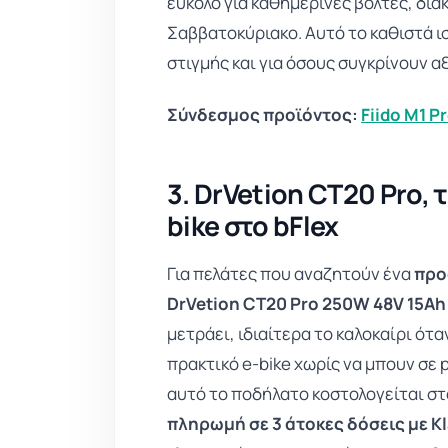
εύκολο για καθημερινές βόλτες, δια
Σαββατοκύριακο. Αυτό το καθιστά ι
στιγμής και για όσους συγκρίνουν αξ
Σύνδεσμος προϊόντος:
Fiido M1 Pr
3. DrVetion CT20 Pro, 
bike στο bFlex
Για πελάτες που αναζητούν ένα
προ
DrVetion CT20 Pro 250W 48V 15Ah
μετράει, ιδιαίτερα το καλοκαίρι ότ
πρακτικό e-bike χωρίς να μπουν σε 
αυτό το ποδήλατο κοστολογείται σ
πληρωμή σε 3 άτοκες δόσεις με K