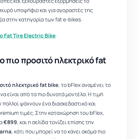
κοπές και ξεκούραστες εξορμήσεις το
σχυρό υποψήφιο και για αγοραστές της
ία στην κατηγορία των fat e-bikes.
o Fat Tire Electric Bike
το πιο προσιτό ηλεκτρικό fat
σιτό ηλεκτρικό fat bike
, το bFlex αναμένει το
να είναι από τα πιο δυνατά μοντέλα. Η τιμή
αν πολλοί ψάχνουν ένα διασκεδαστικό και
premium τιμές. Στην καταχώρηση του bFlex,
τα
€899
, και η σελίδα τονίζει επίσης την
larna
, κάτι που μπορεί να το κάνει ακόμα πιο