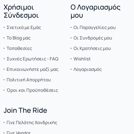
Χρήσιμοι
Ο Λογαριασμός
Σύνδεσμοι
μου
Σχετικά με Εμάς
Οι Παραγγελίες μου
Το Blog μας
Οι Συνδρομές μου
Τοποθεσίες
Οι Κρατήσεις μου
Συχνές Ερωτήσεις - FAQ
Wishlist
Επικοινωνήστε μαζί μας
Λογαριασμός
Πολιτική Απορρήτου
Όροι και Προϋποθέσεις
Join The Ride
Γίνε Πελάτης Χονδρικής
Γίνε Vendor