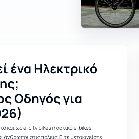
ί ένα Ηλεκτρικό
ης;
ς Οδηγός για
026)
 και ως e-city bikes ή αστικά e-bikes,
ι άνθρωποι στις πόλεις. Είτε μετακινείστε