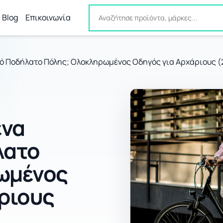
Blog
Επικοινωνία
κό Ποδήλατο Πόλης; Ολοκληρωμένος Οδηγός για Αρχάριους 
ένα
λατο
ωμένος
ριους