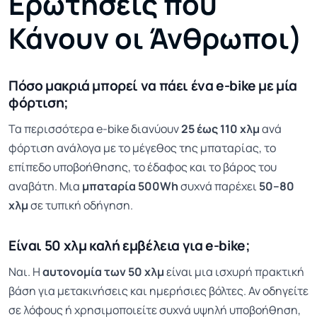
Ερωτήσεις που
Κάνουν οι Άνθρωποι)
Πόσο μακριά μπορεί να πάει ένα e-bike με μία
φόρτιση;
Τα περισσότερα e-bike διανύουν
25 έως 110 χλμ
ανά
φόρτιση ανάλογα με το μέγεθος της μπαταρίας, το
επίπεδο υποβοήθησης, το έδαφος και το βάρος του
αναβάτη. Μια
μπαταρία 500Wh
συχνά παρέχει
50–80
χλμ
σε τυπική οδήγηση.
Είναι 50 χλμ καλή εμβέλεια για e-bike;
Ναι. Η
αυτονομία των 50 χλμ
είναι μια ισχυρή πρακτική
βάση για μετακινήσεις και ημερήσιες βόλτες. Αν οδηγείτε
σε λόφους ή χρησιμοποιείτε συχνά υψηλή υποβοήθηση,