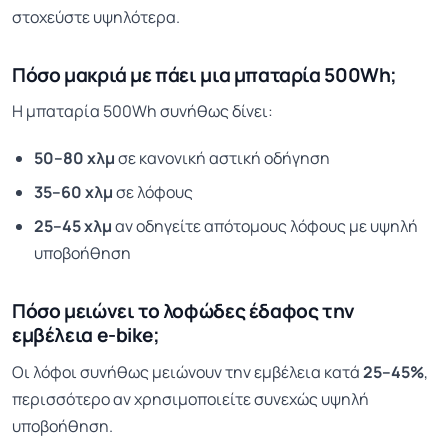
στοχεύστε υψηλότερα.
Πόσο μακριά με πάει μια μπαταρία 500Wh;
Η μπαταρία 500Wh συνήθως δίνει:
50–80 χλμ
σε κανονική αστική οδήγηση
35–60 χλμ
σε λόφους
25–45 χλμ
αν οδηγείτε απότομους λόφους με υψηλή
υποβοήθηση
Πόσο μειώνει το λοφώδες έδαφος την
εμβέλεια e-bike;
Οι λόφοι συνήθως μειώνουν την εμβέλεια κατά
25–45%
,
περισσότερο αν χρησιμοποιείτε συνεχώς υψηλή
υποβοήθηση.