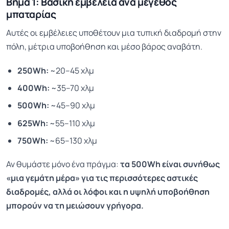
Βήμα 1: Βασική εμβέλεια ανά μέγεθος
μπαταρίας
Αυτές οι εμβέλειες υποθέτουν μια τυπική διαδρομή στην
πόλη, μέτρια υποβοήθηση και μέσο βάρος αναβάτη.
250Wh:
~20–45 χλμ
400Wh:
~35–70 χλμ
500Wh:
~45–90 χλμ
625Wh:
~55–110 χλμ
750Wh:
~65–130 χλμ
Αν θυμάστε μόνο ένα πράγμα:
τα 500Wh είναι συνήθως
«μια γεμάτη μέρα» για τις περισσότερες αστικές
διαδρομές, αλλά οι λόφοι και η υψηλή υποβοήθηση
μπορούν να τη μειώσουν γρήγορα.