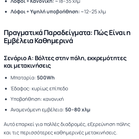
Λόφοι + Κανονική:
~18–35 χλμ
Λόφοι + Υψηλή υποβοήθηση:
~12–25 χλμ
Πραγματικά Παραδείγματα: Πώς Είναι η
Εμβέλεια Καθημερινά
Σενάριο Α: Βόλτες στην πόλη, εκκρεμότητες
και μετακινήσεις
Μπαταρία:
500Wh
Έδαφος: κυρίως επίπεδο
Υποβοήθηση: κανονική
Αναμενόμενη εμβέλεια:
50–80 χλμ
Αυτό επαρκεί για πολλές διαδρομές, εξερεύνηση πόλης
και τις περισσότερες καθημερινές μετακινήσεις.