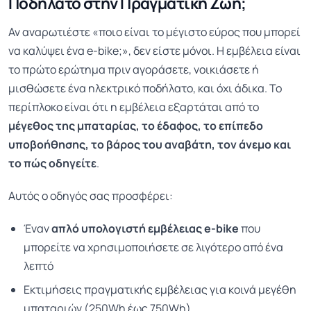
Ποδήλατο στην Πραγματική Ζωή;
Αν αναρωτιέστε
«ποιο είναι το μέγιστο εύρος που μπορεί
να καλύψει ένα e-bike;»
, δεν είστε μόνοι. Η εμβέλεια είναι
το πρώτο ερώτημα πριν αγοράσετε, νοικιάσετε ή
μισθώσετε ένα ηλεκτρικό ποδήλατο, και όχι άδικα. Το
περίπλοκο είναι ότι η εμβέλεια εξαρτάται από το
μέγεθος της μπαταρίας, το έδαφος, το επίπεδο
υποβοήθησης, το βάρος του αναβάτη, τον άνεμο και
το πώς οδηγείτε
.
Αυτός ο οδηγός σας προσφέρει:
Έναν
απλό υπολογιστή εμβέλειας e-bike
που
μπορείτε να χρησιμοποιήσετε σε λιγότερο από ένα
λεπτό
Εκτιμήσεις πραγματικής εμβέλειας για κοινά μεγέθη
μπαταριών (250Wh έως 750Wh)