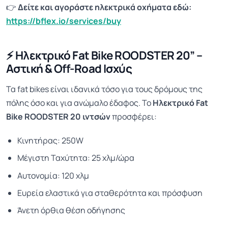
👉
Δείτε και αγοράστε ηλεκτρικά οχήματα εδώ:
https://bflex.io/services/buy
⚡ Ηλεκτρικό Fat Bike ROODSTER 20” –
Αστική & Off-Road Ισχύς
Τα fat bikes είναι ιδανικά τόσο για τους δρόμους της
πόλης όσο και για ανώμαλο έδαφος. Το
Ηλεκτρικό Fat
Bike ROODSTER 20 ιντσών
προσφέρει:
Κινητήρας: 250W
Μέγιστη Ταχύτητα: 25 χλμ/ώρα
Αυτονομία: 120 χλμ
Ευρεία ελαστικά για σταθερότητα και πρόσφυση
Άνετη όρθια θέση οδήγησης