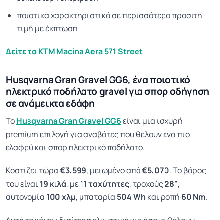
ποιοτικά χαρακτηριστικά σε περισσότερο προσιτή
τιμή με έκπτωση
Δείτε το KTM Macina Aera 571 Street
Husqvarna Gran Gravel GG6, ένα ποιοτικό
ηλεκτρικό ποδήλατο gravel για σπορ οδήγηση
σε ανάμεικτα εδάφη
Το
Husqvarna Gran Gravel GG6
είναι μια ισχυρή
premium επιλογή για αναβάτες που θέλουν ένα πιο
ελαφρύ και σπορ ηλεκτρικό ποδήλατο.
Κοστίζει τώρα
€3,599
, μειωμένο από
€5,070
. Το βάρος
του είναι
19 κιλά
, με
11 ταχύτητες
, τροχούς
28"
,
αυτονομία
100 χλμ
, μπαταρία
504 Wh
και ροπή
60 Nm
.