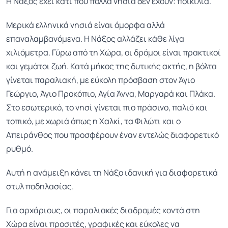
Η Νάξος έχει κάτι που πολλά νησιά δεν έχουν: ποικιλία.
Μερικά ελληνικά νησιά είναι όμορφα αλλά
επαναλαμβανόμενα. Η Νάξος αλλάζει κάθε λίγα
χιλιόμετρα. Γύρω από τη Χώρα, οι δρόμοι είναι πρακτικοί
και γεμάτοι ζωή. Κατά μήκος της δυτικής ακτής, η βόλτα
γίνεται παραλιακή, με εύκολη πρόσβαση στον Άγιο
Γεώργιο, Άγιο Προκόπιο, Αγία Άννα, Μαργαρά και Πλάκα.
Στο εσωτερικό, το νησί γίνεται πιο πράσινο, παλιό και
τοπικό, με χωριά όπως η Χαλκί, τα Φιλώτι και ο
Απειράνθος που προσφέρουν έναν εντελώς διαφορετικό
ρυθμό.
Αυτή η ανάμειξη κάνει τη Νάξο ιδανική για διαφορετικά
στυλ ποδηλασίας.
Για αρχάριους, οι παραλιακές διαδρομές κοντά στη
Χώρα είναι προσιτές, γραφικές και εύκολες να