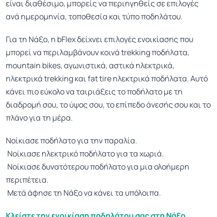
είναι διαθέσιμο, μπορείς να περιηγηθείς σε επιλογές
ανά ημερομηνία, τοποθεσία και τύπο ποδηλάτου.
Για τη Νάξο, η bFlex δείχνει επιλογές ενοικίασης που
μπορεί να περιλαμβάνουν κοινά trekking ποδήλατα,
mountain bikes, αγωνιστικά, αστικά ηλεκτρικά,
ηλεκτρικά trekking και fat tire ηλεκτρικά ποδήλατα. Αυτό
κάνει πιο εύκολο να ταιριάξεις το ποδήλατο με τη
διαδρομή σου, το ύψος σου, το επίπεδο άνεσής σου και το
πλάνο για τη μέρα.
Νοίκιασε ποδήλατο για την παραλία.
Νοίκιασε ηλεκτρικό ποδήλατο για τα χωριά.
Νοίκιασε δυνατότερου ποδήλατο για μια ολοήμερη
περιπέτεια.
Μετά άφησε τη Νάξο να κάνει τα υπόλοιπα.
Κλείστε την ενοικίαση ποδηλάτου σας στη Νάξο