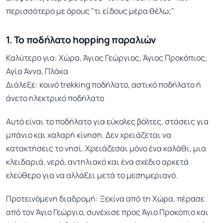
περισσότερο με όρους "τι είδους μέρα θέλω;"
1. Το ποδήλατο hopping παραλιών
Καλύτερο για: Χώρα, Άγιος Γεώργιος, Άγιος Προκόπιος,
Αγία Άννα, Πλάκα
Διάλεξε: κοινό trekking ποδήλατο, αστικό ποδήλατο ή
άνετο ηλεκτρικό ποδήλατο
Αυτό είναι το ποδήλατο για εύκολες βόλτες, στάσεις για
μπάνιο και χαλαρή κίνηση. Δεν χρειάζεται να
κατακτήσεις το νησί. Χρειάζεσαι μόνο ένα καλάθι, μια
κλειδαριά, νερό, αντηλιακό και ένα σχέδιο αρκετά
ελεύθερο για να αλλάξει μετά το μεσημεριανό.
Προτεινόμενη διαδρομή: Ξεκίνα από τη Χώρα, πέρασε
από τον Άγιο Γεώργιο, συνέχισε προς Άγιο Προκόπιο και