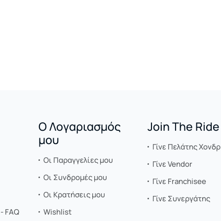
Ο Λογαριασμός
Join The Ride
μου
Γίνε Πελάτης Χονδρ
Οι Παραγγελίες μου
Γίνε Vendor
Οι Συνδρομές μου
Γίνε Franchisee
Οι Κρατήσεις μου
Γίνε Συνεργάτης
- FAQ
Wishlist