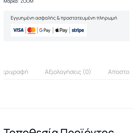
Μάρκα:
ZOOM
Εγγυημένη ασφαλής & προστατευμένη πληρωμή
Περιγραφή
Αξιολογήσεις (0)
Αποστολ
Τοποθεσία Προϊόντος