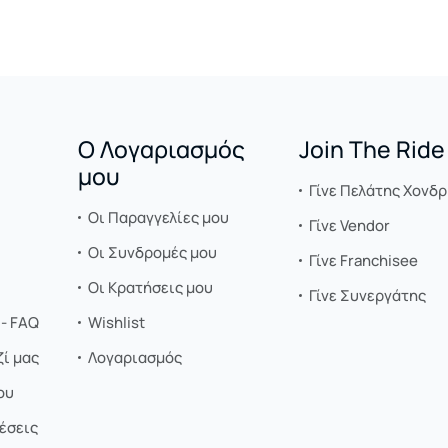
Ο Λογαριασμός
Join The Ride
μου
Γίνε Πελάτης Χονδρ
Οι Παραγγελίες μου
Γίνε Vendor
Οι Συνδρομές μου
Γίνε Franchisee
Οι Κρατήσεις μου
Γίνε Συνεργάτης
- FAQ
Wishlist
ί μας
Λογαριασμός
ου
έσεις