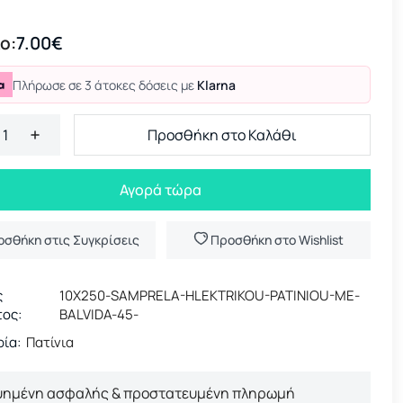
ο:
7.00€
Πλήρωσε σε 3 άτοκες δόσεις με
Klarna
Προσθήκη στο Καλάθι
Αγορά τώρα
οσθήκη στις Συγκρίσεις
Προσθήκη στο Wishlist
ς
10X250-SAMPRELA-HLEKTRIKOU-PATINIOU-ME-
τος:
BALVIDA-45-
ία:
Πατίνια
υημένη ασφαλής & προστατευμένη πληρωμή