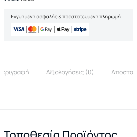
Εγγυημένη ασφαλής & προστατευμένη πληρωμή
Περιγραφή
Αξιολογήσεις (0)
Αποστολ
Τοποθεσία Προϊόντος