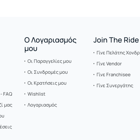
Ο Λογαριασμός
Join The Ride
μου
Γίνε Πελάτης Χονδρ
Οι Παραγγελίες μου
Γίνε Vendor
Οι Συνδρομές μου
Γίνε Franchisee
Οι Κρατήσεις μου
Γίνε Συνεργάτης
- FAQ
Wishlist
ί μας
Λογαριασμός
ου
έσεις