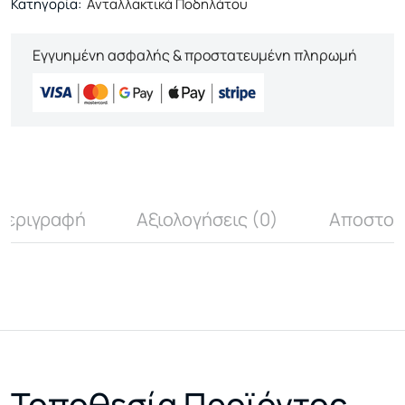
Κατηγορία:
Ανταλλακτικά Ποδηλάτου
Εγγυημένη ασφαλής & προστατευμένη πληρωμή
Περιγραφή
Αξιολογήσεις (0)
Αποστολ
Τοποθεσία Προϊόντος