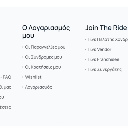
Ο Λογαριασμός
Join The Ride
μου
Γίνε Πελάτης Χονδρ
Οι Παραγγελίες μου
Γίνε Vendor
Οι Συνδρομές μου
Γίνε Franchisee
Οι Κρατήσεις μου
Γίνε Συνεργάτης
- FAQ
Wishlist
ί μας
Λογαριασμός
ου
έσεις