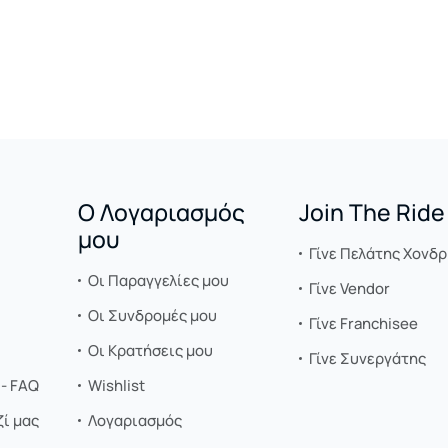
Ο Λογαριασμός
Join The Ride
μου
Γίνε Πελάτης Χονδρ
Οι Παραγγελίες μου
Γίνε Vendor
Οι Συνδρομές μου
Γίνε Franchisee
Οι Κρατήσεις μου
Γίνε Συνεργάτης
- FAQ
Wishlist
ί μας
Λογαριασμός