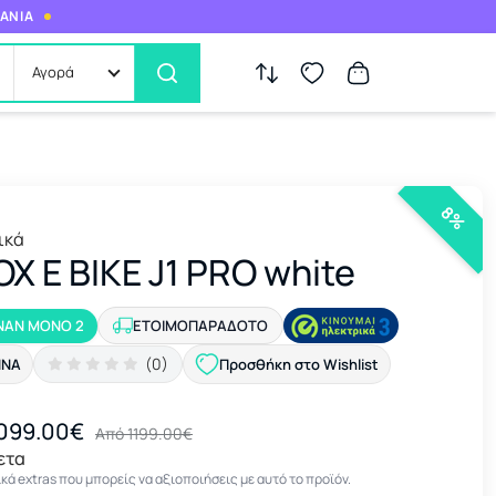
ΜΑΝΙΑ
Αγορά
8%
ικά
OX E BIKE J1 PRO white
ΝΑΝ ΜΟΝΟ 2
ΕΤΟΙΜΟΠΑΡΆΔΟΤΟ
(0)
ΉΝΑ
Προσθήκη στο Wishlist
099.00€
Από 1199.00€
ετα
κά extras που μπορείς να αξιοποιήσεις με αυτό το προϊόν.