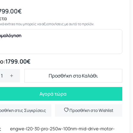
799.00€
ετα
κά extras που μπορείς να αξιοποιήσεις με αυτό το προϊόν.
ρμολόγηση
ο:
1799.00€
Προσθήκη στο Καλάθι
Αγορά τώρα
οσθήκη στις Συγκρίσεις
Προσθήκη στο Wishlist
ς
engwe-l20-30-pro-250w-100nm-mid-drive-motor-