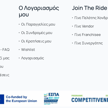
Ο Λογαριασμός
Join The Ride
μου
Γίνε Πελάτης Χονδρ
Οι Παραγγελίες μου
Γίνε Vendor
Οι Συνδρομές μου
Γίνε Franchisee
Οι Κρατήσεις μου
Γίνε Συνεργάτης
- FAQ
Wishlist
ί μας
Λογαριασμός
ου
έσεις