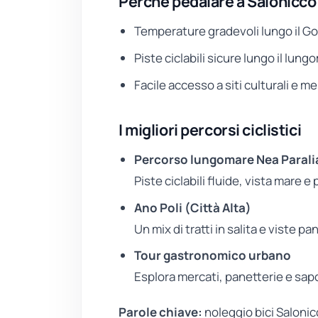
Perché pedalare a Salonicco 
Temperature gradevoli lungo il G
Piste ciclabili sicure lungo il lun
Facile accesso a siti culturali e me
I migliori percorsi ciclistici
Percorso lungomare Nea Parali
Piste ciclabili fluide, vista mare e
Ano Poli (Città Alta)
Un mix di tratti in salita e viste p
Tour gastronomico urbano
Esplora mercati, panetterie e sapori
Parole chiave:
noleggio bici Salonicc