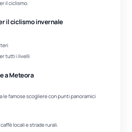
 il ciclismo.
r il ciclismo invernale
teri
tutti i livelli
he a Meteora
a
a le famose scogliere con punti panoramici
caffè locali e strade rurali.