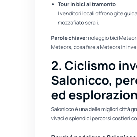
Tour in bici al tramonto
I venditori locali offrono gite gu
mozzafiato serali.
Parole chiave:
noleggio bici Meteora
Meteora, cosa fare a Meteora in inve
2. Ciclismo in
Salonicco, pe
ed esplorazio
Salonicco è una delle migliori città gr
vivaci e splendidi percorsi costieri c