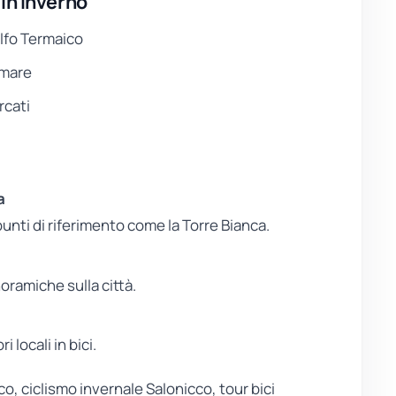
in inverno
olfo Termaico
gomare
rcati
a
 punti di riferimento come la Torre Bianca.
anoramiche sulla città.
 locali in bici.
o, ciclismo invernale Salonicco, tour bici