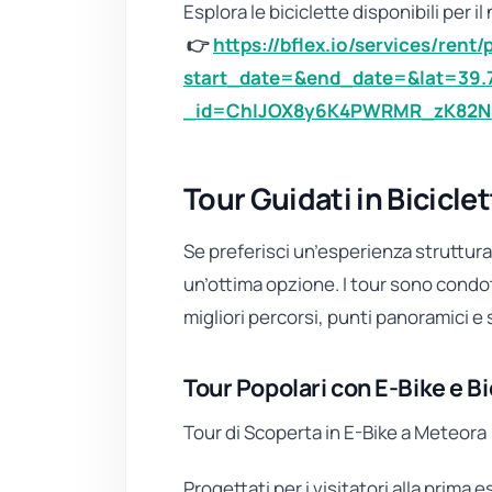
Esplora le biciclette disponibili per 
👉
https://bflex.io/services/rent
start_date=&end_date=&lat=39.
_id=ChIJOX8y6K4PWRMR_zK82N
Tour Guidati in Bicicle
Se preferisci un’esperienza strutturat
un’ottima opzione. I tour sono condot
migliori percorsi, punti panoramici e 
Tour Popolari con E-Bike e Bi
Tour di Scoperta in E-Bike a Meteora
Progettati per i visitatori alla prima