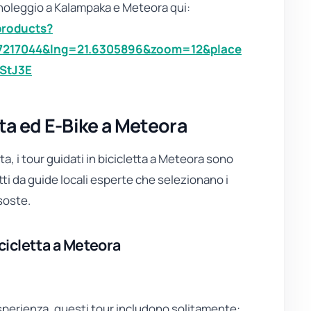
il noleggio a Kalampaka e Meteora qui:
/products?
7217044&lng=21.6305896&zoom=12&place
StJ3E
tta ed E-Bike a Meteora
a, i tour guidati in bicicletta a Meteora sono
ti da guide locali esperte che selezionano i
soste.
cicletta a Meteora
 esperienza, questi tour includono solitamente: