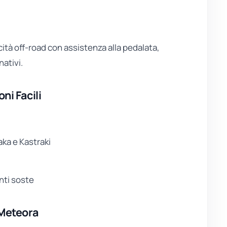
tà off-road con assistenza alla pedalata,
nativi.
ni Facili
aka e Kastraki
nti soste
 Meteora