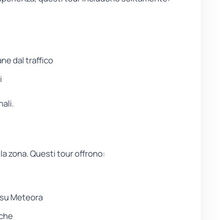
ne dal traffico
i
nali.
la zona. Questi tour offrono:
 su Meteora
sche