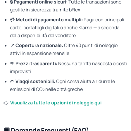
🔒
Pagamenti online sicuri:
Tutte le transazioni sono
gestite in sicurezza tramite bFlex
💳
Metodi di pagamento multipli:
Paga con principali
carte, portafogli digitali o anche Klarna — a seconda
della disponibilità del venditore
📍
Copertura nazionale:
Oltre 40 punti di noleggio
attivi in espansione mensile
💬
Prezzi trasparenti:
Nessuna tariffa nascosta o costi
imprevisti
🌱
Viaggi sostenibili:
Ogni corsa aiuta a ridurre le
emissioni di CO₂ nelle città greche
👉
Visualizza tutte le opzioni di noleggio qui
💬 Domande Frequenti (FAQ)