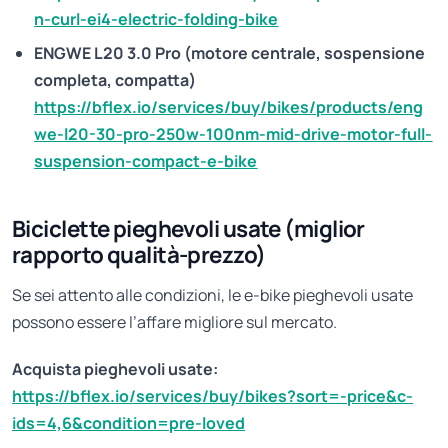
n-curl-ei4-electric-folding-bike
ENGWE L20 3.0 Pro (motore centrale, sospensione
completa, compatta)
https://bflex.io/services/buy/bikes/products/eng
we-l20-30-pro-250w-100nm-mid-drive-motor-full-
suspension-compact-e-bike
Biciclette pieghevoli usate (miglior
rapporto qualità-prezzo)
Se sei attento alle condizioni, le e-bike pieghevoli usate
possono essere l’affare migliore sul mercato.
Acquista pieghevoli usate:
https://bflex.io/services/buy/bikes?sort=-price&c-
ids=4,6&condition=pre-loved