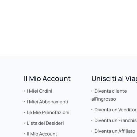
Il Mio Account
Unisciti al Vi
I Miei Ordini
Diventa cliente
all'ingrosso
I Miei Abbonamenti
Diventa un Vendito
Le Mie Prenotazioni
Diventa un Franchi
Lista dei Desideri
Diventa un Affiliato
Il Mio Account