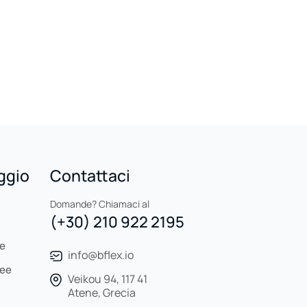
aggio
Contattaci
Domande? Chiamaci al
(+30) 210 922 2195
re
info@bflex.io
see
Veikou 94, 117 41
Atene, Grecia