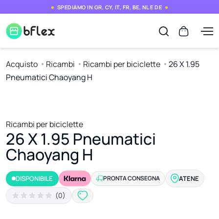
SPEDIAMO IN GR, CY, IT, FR, BE, NL E DE
Acquisto
Ricambi
Ricambi per biciclette
26 X 1.95
Pneumatici Chaoyang H
Ricambi per biciclette
26 X 1.95 Pneumatici
Chaoyang H
DISPONIBILE
PRONTA CONSEGNA
ATENE
(0)