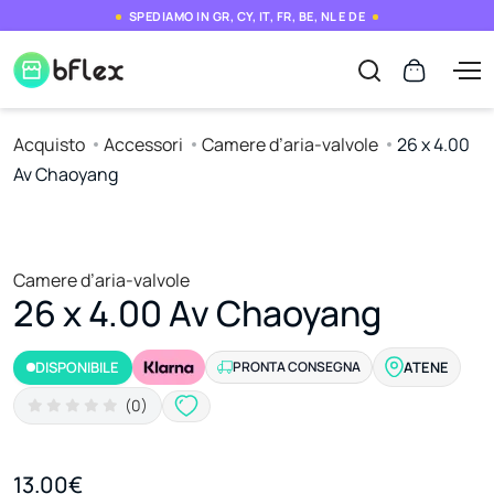
SPEDIAMO IN GR, CY, IT, FR, BE, NL E DE
Acquisto
Accessori
Camere d’aria-valvole
26 x 4.00
Av Chaoyang
Camere d’aria-valvole
26 x 4.00 Av Chaoyang
DISPONIBILE
PRONTA CONSEGNA
ATENE
(0)
13.00€