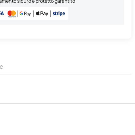
mento sicuro e protetto garantito
e