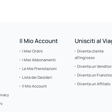
Il Mio Account
Unisciti al Vi
I Miei Ordini
Diventa cliente
all'ingrosso
I Miei Abbonamenti
Diventa un Vendito
Le Mie Prenotazioni
Diventa un Franchi
Lista dei Desideri
Diventa un Affiliato
Il Mio Account
rivacy
ni