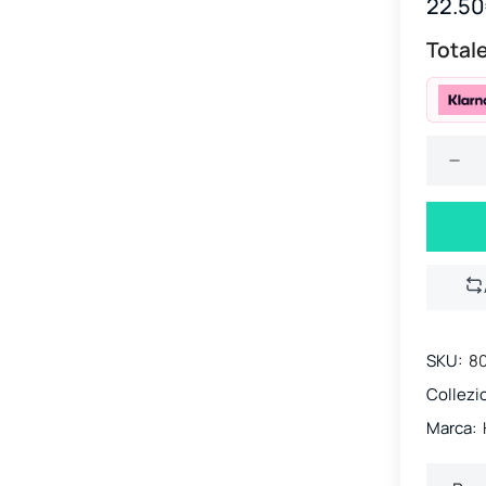
22.5
Totale
SKU:
8
Collezi
Marca: