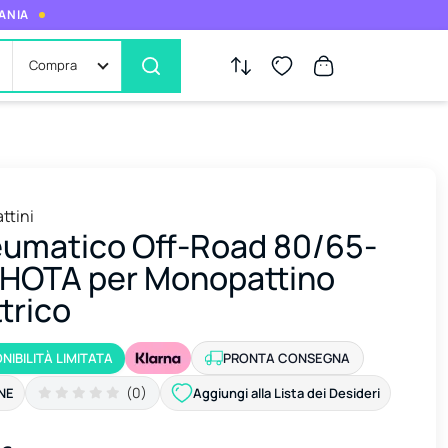
MANIA
Compra
ttini
umatico Off-Road 80/65-
 HOTA per Monopattino
ttrico
NIBILITÀ LIMITATA
PRONTA CONSEGNA
(0)
NE
Aggiungi alla Lista dei Desideri