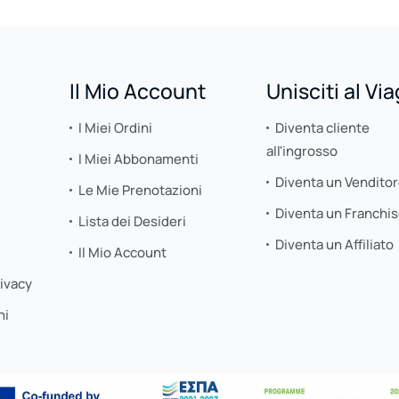
Il Mio Account
Unisciti al Vi
I Miei Ordini
Diventa cliente
all'ingrosso
I Miei Abbonamenti
Diventa un Vendito
Le Mie Prenotazioni
Diventa un Franchi
Lista dei Desideri
Diventa un Affiliato
Il Mio Account
rivacy
ni