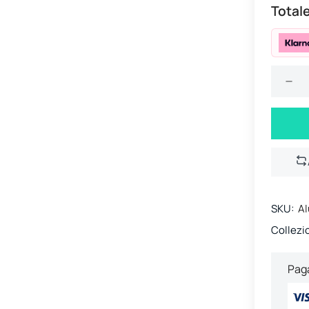
Totale
SKU:
Al
Collezi
Paga