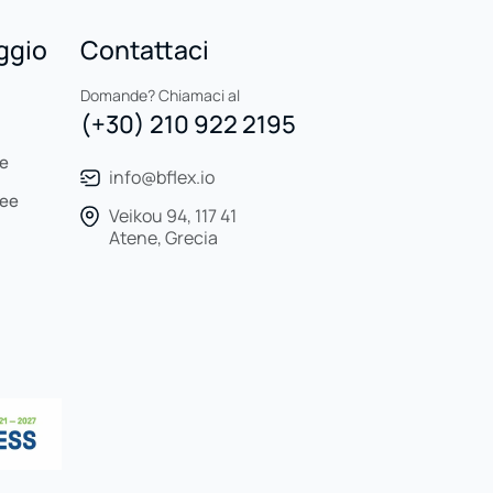
aggio
Contattaci
Domande? Chiamaci al
(+30) 210 922 2195
re
info@bflex.io
see
Veikou 94, 117 41
Atene, Grecia