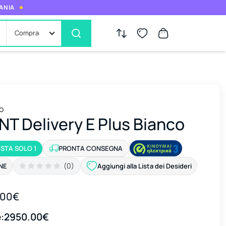
MANIA
Compra
co
NT Delivery E Plus Bianco
ESTA SOLO 1
PRONTA CONSEGNA
(0)
NE
Aggiungi alla Lista dei Desideri
.00€
:
2950.00€