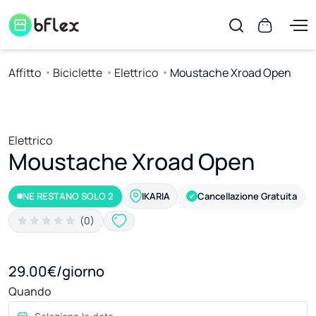
Affitto
Biciclette
Elettrico
Moustache Xroad Open
Elettrico
Moustache Xroad Open
NE RESTANO SOLO 2
Cancellazione Gratuita
IKARIA
✔
(0)
29.00€/giorno
Quando