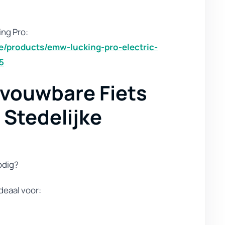
ng Pro:
ibe/products/emw-lucking-pro-electric-
5
pvouwbare Fiets
Stedelijke
odig?
deaal voor: