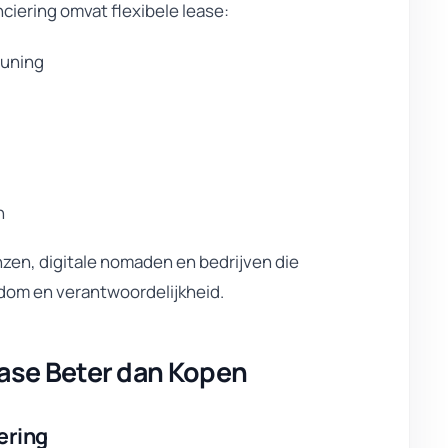
nciering omvat flexibele lease:
euning
n
enzen, digitale nomaden en bedrijven die
gendom en verantwoordelijkheid.
ease Beter dan Kopen
ering