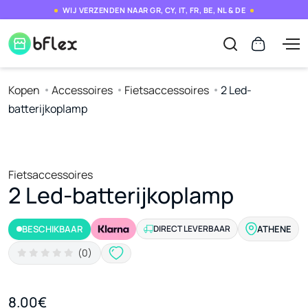
WIJ VERZENDEN NAAR GR, CY, IT, FR, BE, NL & DE
Kopen
Accessoires
Fietsaccessoires
2 Led-
batterijkoplamp
Fietsaccessoires
2 Led-batterijkoplamp
BESCHIKBAAR
DIRECT LEVERBAAR
ATHENE
(0)
8.00€