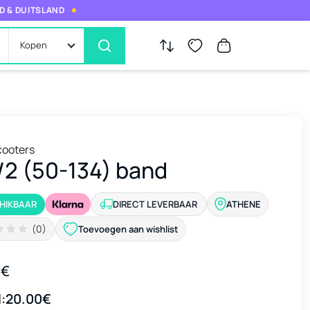
D & DUITSLAND
Kopen
cooters
/2 (50-134) band
HIKBAAR
DIRECT LEVERBAAR
ATHENE
(0)
Toevoegen aan wishlist
0€
:
20.00€