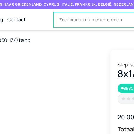
N NAAR GRIEKENLAND, CYPRUS, ITALIË, FRANKRIJK, BELGIË, NEDERLAN
og
Contact
 (50-134) band
Step-s
8x1
BESC
20.0
Totaal