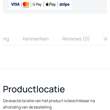
ving
Kenmerken
Reviews (0)
Ve
Productlocatie
De exacte locatie van het product is beschikbaar na
afronding van de bestelling