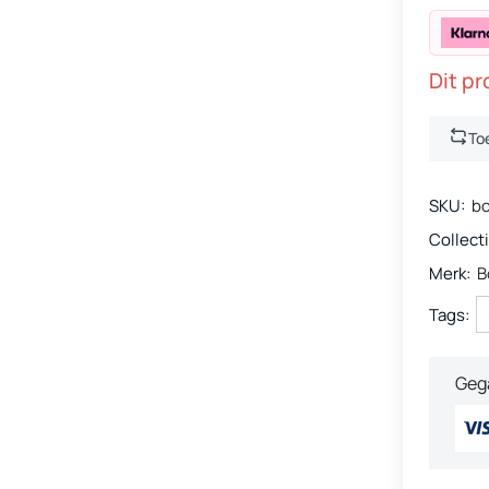
Dit pr
To
SKU:
b
Collecti
Merk:
B
Tags:
Geg