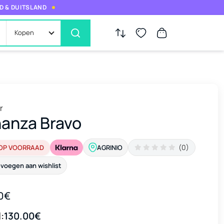
D & DUITSLAND
Kopen
r
anza Bravo
(0)
 OP VOORRAAD
AGRINIO
voegen aan wishlist
0€
:
130.00€