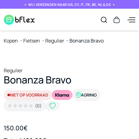
WIJ VERZENDEN NAAR GR, CY, IT, FR, BE, NL & DE
Kopen
Fietsen
Regulier
Bonanza Bravo
Regulier
Bonanza Bravo
NIET OP VOORRAAD
AGRINIO
(0)
150.00€