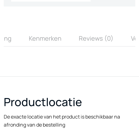
ving
Kenmerken
Reviews (0)
Ve
Productlocatie
De exacte locatie van het product is beschikbaar na
afronding van de bestelling