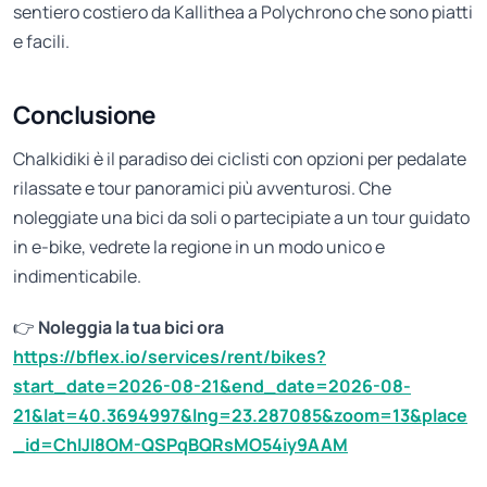
sentiero costiero da Kallithea a Polychrono che sono piatti
e facili.
Conclusione
Chalkidiki è il paradiso dei ciclisti con opzioni per pedalate
rilassate e tour panoramici più avventurosi. Che
noleggiate una bici da soli o partecipiate a un tour guidato
in e-bike, vedrete la regione in un modo unico e
indimenticabile.
👉
Noleggia la tua bici ora
https://bflex.io/services/rent/bikes?
start_date=2026-08-21&end_date=2026-08-
21&lat=40.3694997&lng=23.287085&zoom=13&place
_id=ChIJI8OM-QSPqBQRsMO54iy9AAM