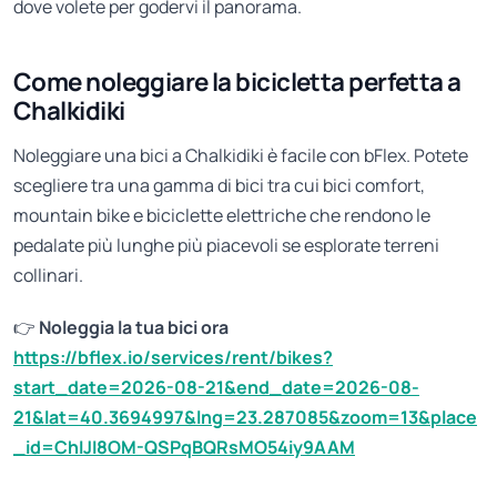
dove volete per godervi il panorama.
Come noleggiare la bicicletta perfetta a
Chalkidiki
Noleggiare una bici a Chalkidiki è facile con bFlex. Potete
scegliere tra una gamma di bici tra cui bici comfort,
mountain bike e biciclette elettriche che rendono le
pedalate più lunghe più piacevoli se esplorate terreni
collinari.
👉
Noleggia la tua bici ora
https://bflex.io/services/rent/bikes?
start_date=2026-08-21&end_date=2026-08-
21&lat=40.3694997&lng=23.287085&zoom=13&place
_id=ChIJI8OM-QSPqBQRsMO54iy9AAM