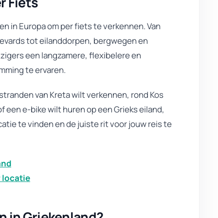
r Fiets
en in Europa om per fiets te verkennen. Van
levards tot eilanddorpen, bergwegen en
eizigers een langzamere, flexibelere en
mming te ervaren.
e stranden van Kreta wilt verkennen, rond Kos
f een e-bike wilt huren op een Grieks eiland,
atie te vinden en de juiste rit voor jouw reis te
and
 locatie
n in Griekenland?